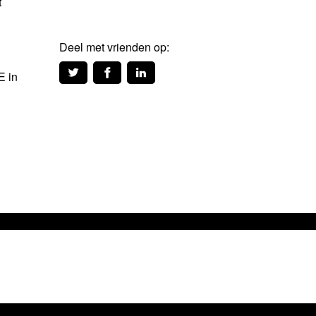
t
Deel met vrienden op:
E in