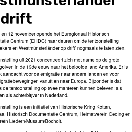
stmünsterländer
drift
1 en 12 november opende het
Euregionaal Historisch
atie Centrum (EHDC)
haar deuren om de tentoonstelling
ekers en Westmünsterländer op drift’ nogmaals te laten zien.
nstelling uit 2021 concentreert zich met name op de grote
golven in de 19de eeuw naar het beloofde land Amerika. Er is
k aandacht voor de emigratie naar andere landen en voor
gratiebewegingen vanuit en naar Europa. Bijzonder is dat
 de tentoonstelling op twee manieren kunnen beleven; als
en als achterblijver in Nederland.
stelling is een initiatief van Historische Kring Kotten,
aal Historisch Documentatie Centrum, Heimatverein Oeding en
rein Liedern/Mussum/Bocholt.