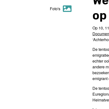
We
Foto's
op 
Op 10, 1
Document
‘Achterho
De tentoo
emigratie
echter oo
andere mi
bezoekers
emigrant 
De tentoon
Euregion
Heimatve