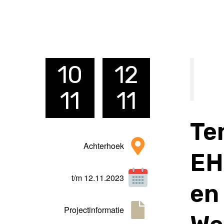
10
12
11
11
Te
Achterhoek
EH
t/m 12.11.2023
en
Projectinformatie