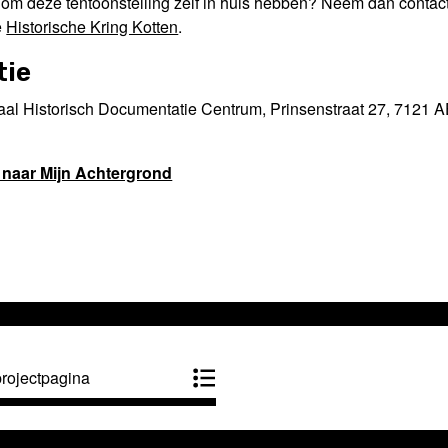
 om deze tentoonstelling zelf in huis hebben? Neem dan contac
e
Historische Kring Kotten
.
tie
al Historisch Documentatie Centrum, Prinsenstraat 27, 7121 A
 naar Mijn Achtergrond
projectpagina