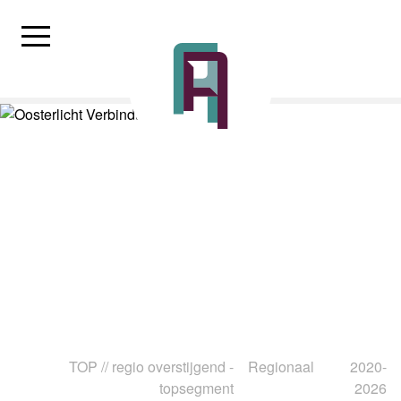
TOP // regio overstijgend -
Regionaal
2020-
topsegment
2026